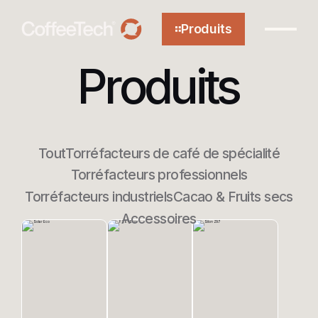
Produits
Produits
À propos
Tout
Torréfacteurs de café de spécialité
Torréfacteurs professionnels
Technologie
Torréfacteurs industriels
Cacao & Fruits secs
Accessoires
Efficacité
Développement durable