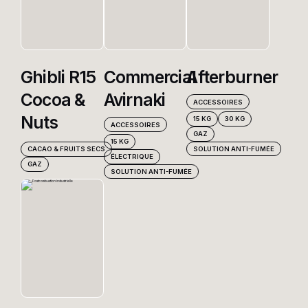
Ghibli R15
Commercial
Afterburner
Cocoa &
Avirnaki
ACCESSOIRES
Nuts
15 KG
30 KG
ACCESSOIRES
GAZ
15 KG
SOLUTION ANTI-FUMÉE
CACAO & FRUITS SECS
ÉLECTRIQUE
GAZ
SOLUTION ANTI-FUMÉE