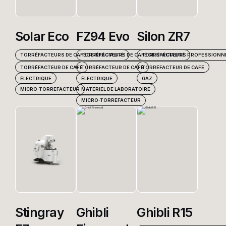
Produits
Solar Eco
FZ94 Evo
Silon ZR7
TORRÉFACTEURS DE CAFÉ DE SPÉCIALITÉ
TORRÉFACTEURS DE CAFÉ DE SPÉCIALITÉ
TORRÉFACTEURS PROFESSIONN
Nous contacter
TORRÉFACTEUR DE CAFÉ
TORRÉFACTEUR DE CAFÉ
TORRÉFACTEUR DE CAFÉ
ÉLECTRIQUE
ÉLECTRIQUE
GAZ
MICRO-TORRÉFACTEUR
MATÉRIEL DE LABORATOIRE
MICRO-TORRÉFACTEUR
Stingray
Ghibli
Ghibli R15