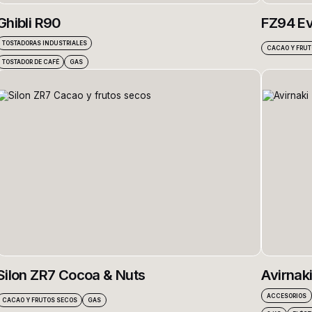
Ghibli R90
FZ94 Ev
TOSTADORAS INDUSTRIALES
CACAO Y FRUT
TOSTADOR DE CAFÉ
GAS
Silon ZR7 Cocoa & Nuts
Avirnak
ACCESORIOS
CACAO Y FRUTOS SECOS
GAS