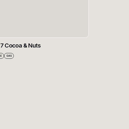
R7 Cocoa & Nuts
SE
GAS