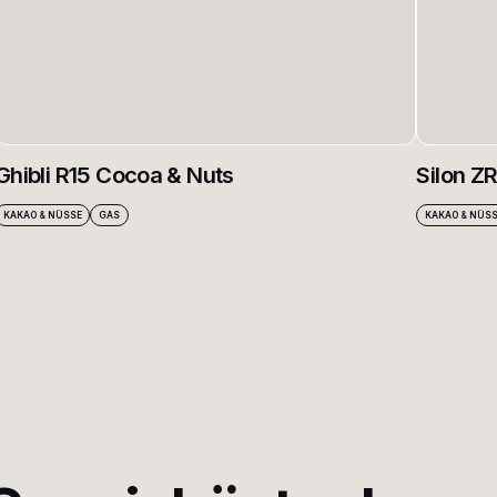
Ghibli R15 Cocoa & Nuts
Silon Z
KAKAO & NÜSSE
GAS
KAKAO & NÜS