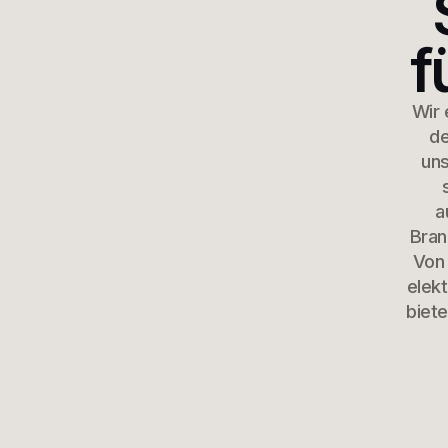
f
Wir 
de
uns
a
Bran
Von 
elekt
biet