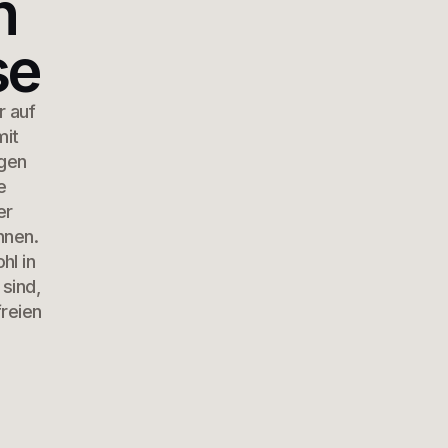
n
se
r auf
mit
agen
e
er
nnen.
hl in
 sind,
reien